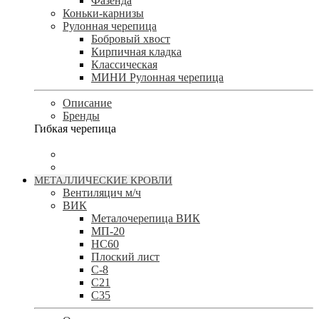
Фазенда
Коньки-карнизы
Рулонная черепица
Бобровый хвост
Кирпичная кладка
Классическая
МИНИ Рулонная черепица
Описание
Бренды
Гибкая черепица
МЕТАЛЛИЧЕСКИЕ КРОВЛИ
Вентиляцич м/ч
ВИК
Металочерепица ВИК
МП-20
НС60
Плоский лист
С-8
С21
С35