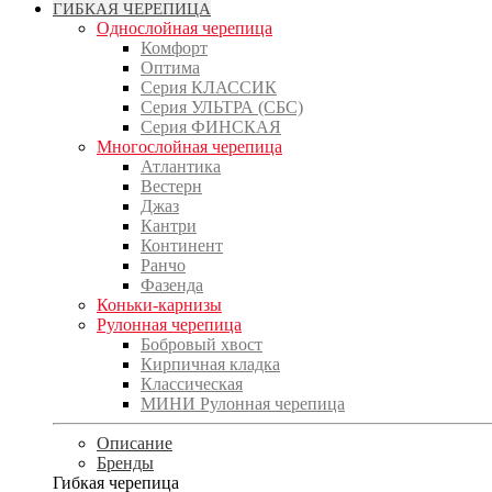
ГИБКАЯ ЧЕРЕПИЦА
Однослойная черепица
Комфорт
Оптима
Серия КЛАССИК
Серия УЛЬТРА (СБС)
Серия ФИНСКАЯ
Многослойная черепица
Атлантика
Вестерн
Джаз
Кантри
Континент
Ранчо
Фазенда
Коньки-карнизы
Рулонная черепица
Бобровый хвост
Кирпичная кладка
Классическая
МИНИ Рулонная черепица
Описание
Бренды
Гибкая черепица