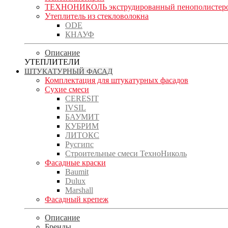
ТЕХНОНИКОЛЬ экструдированный пенополистер
Утеплитель из стекловолокна
ODE
КНАУФ
Описание
УТЕПЛИТЕЛИ
ШТУКАТУРНЫЙ ФАСАД
Комплектация для штукатурных фасадов
Сухие смеси
CERESIT
IVSIL
БАУМИТ
КУБРИМ
ЛИТОКС
Русгипс
Строительные смеси ТехноНиколь
Фасадные краски
Baumit
Dulux
Marshall
Фасадный крепеж
Описание
Бренды