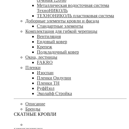
сечения 120/86
Металлическая водосточная система
ТехноНИКОЛЬ
ТЕХНОНИКОЛЬ пластиковая система
Доборные элементы кровли и фасада
Стандартные элементы
Комплектация для гибкой черепицы
Вентиляция
Ендовый ковер
Крепеж
Подкладочный ковер
Окна, лестницы
FAKRO
Пленки
Изоспан
Пленки Ондулин
Пленки ТН
РуфИзол
Эколайф Стройка
Описание
Бренды
СКАТНЫЕ КРОВЛИ