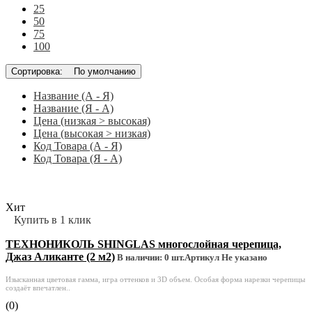
25
50
75
100
Сортировка:
По умолчанию
Название (А - Я)
Название (Я - А)
Цена (низкая > высокая)
Цена (высокая > низкая)
Код Товара (А - Я)
Код Товара (Я - А)
Хит
Купить в 1 клик
ТЕХНОНИКОЛЬ SHINGLAS многослойная черепица,
Джаз Аликанте (2 м2)
В наличии: 0 шт.
Артикул Не указано
Изысканная цветовая гамма, игра оттенков и 3D объем. Особая форма нарезки черепицы
создаёт впечатлен..
(0)