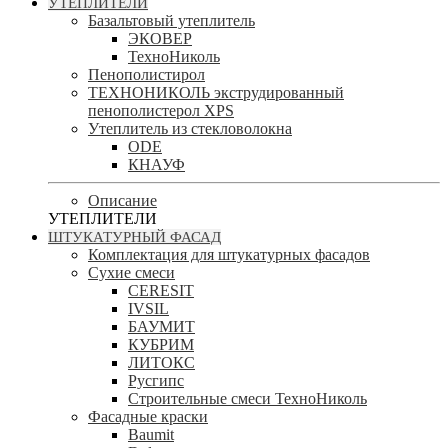
УТЕПЛИТЕЛИ
Базальтовый утеплитель
ЭКОВЕР
ТехноНиколь
Пенополистирол
ТЕХНОНИКОЛЬ экструдированный
пенополистерол XPS
Утеплитель из стекловолокна
ODE
КНАУФ
Описание
УТЕПЛИТЕЛИ
ШТУКАТУРНЫЙ ФАСАД
Комплектация для штукатурных фасадов
Сухие смеси
CERESIT
IVSIL
БАУМИТ
КУБРИМ
ЛИТОКС
Русгипс
Строительные смеси ТехноНиколь
Фасадные краски
Baumit