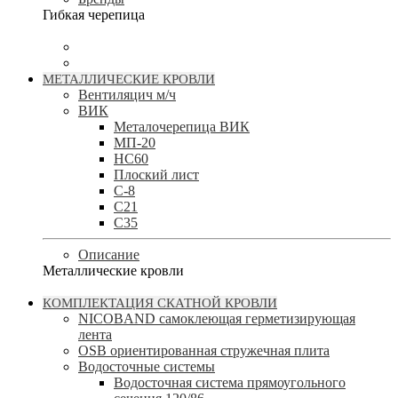
Гибкая черепица
МЕТАЛЛИЧЕСКИЕ КРОВЛИ
Вентиляцич м/ч
ВИК
Металочерепица ВИК
МП-20
НС60
Плоский лист
С-8
С21
С35
Описание
Металлические кровли
КОМПЛЕКТАЦИЯ СКАТНОЙ КРОВЛИ
NICOBAND cамоклеющая герметизирующая
лента
OSB ориентированная стружечная плита
Водосточные системы
Водосточная система прямоугольного