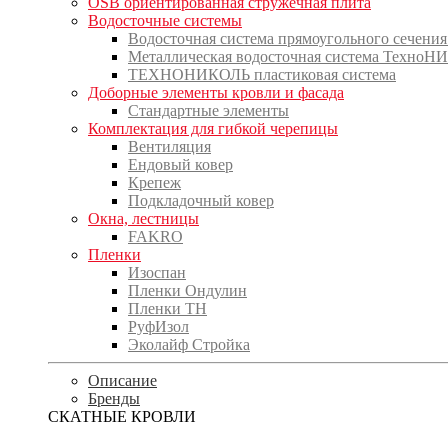
OSB ориентированная стружечная плита
Водосточные системы
Водосточная система прямоугольного сечения
Металлическая водосточная система Техно
ТЕХНОНИКОЛЬ пластиковая система
Доборные элементы кровли и фасада
Стандартные элементы
Комплектация для гибкой черепицы
Вентиляция
Ендовый ковер
Крепеж
Подкладочный ковер
Окна, лестницы
FAKRO
Пленки
Изоспан
Пленки Ондулин
Пленки ТН
РуфИзол
Эколайф Стройка
Описание
Бренды
СКАТНЫЕ КРОВЛИ