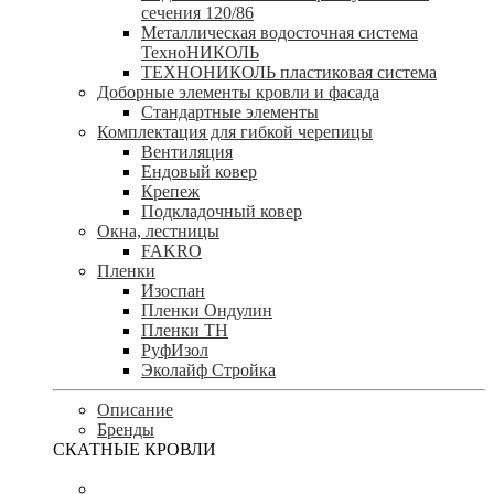
сечения 120/86
Металлическая водосточная система
ТехноНИКОЛЬ
ТЕХНОНИКОЛЬ пластиковая система
Доборные элементы кровли и фасада
Стандартные элементы
Комплектация для гибкой черепицы
Вентиляция
Ендовый ковер
Крепеж
Подкладочный ковер
Окна, лестницы
FAKRO
Пленки
Изоспан
Пленки Ондулин
Пленки ТН
РуфИзол
Эколайф Стройка
Описание
Бренды
СКАТНЫЕ КРОВЛИ