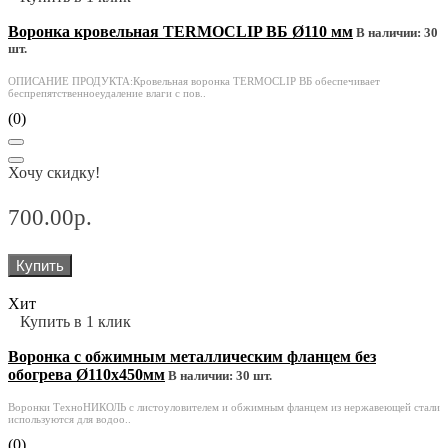
Воронка кровельная TERMOCLIP ВБ Ø110 мм
В наличии: 30
шт.
ОПИСАНИЕ ПРОДУКТА:Кровельная воронка TERMOCLIP ВБ обеспечивает
беспрепятственноеудаление влаги с пов..
(0)
Хочу скидку!
700.00р.
Купить
Хит
Купить в 1 клик
Воронка с обжимным металлическим фланцем без
обогрева Ø110х450мм
В наличии: 30 шт.
Воронки ТехноНИКОЛЬ с листоуловителем и обжимным фланцем из нержавеющей стали
используются для водоо..
(0)