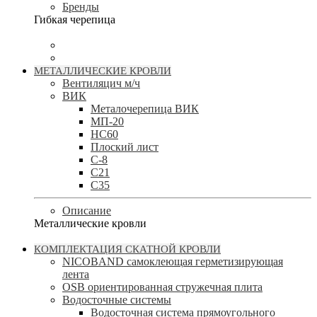
Бренды
Гибкая черепица
МЕТАЛЛИЧЕСКИЕ КРОВЛИ
Вентиляцич м/ч
ВИК
Металочерепица ВИК
МП-20
НС60
Плоский лист
С-8
С21
С35
Описание
Металлические кровли
КОМПЛЕКТАЦИЯ СКАТНОЙ КРОВЛИ
NICOBAND cамоклеющая герметизирующая
лента
OSB ориентированная стружечная плита
Водосточные системы
Водосточная система прямоугольного