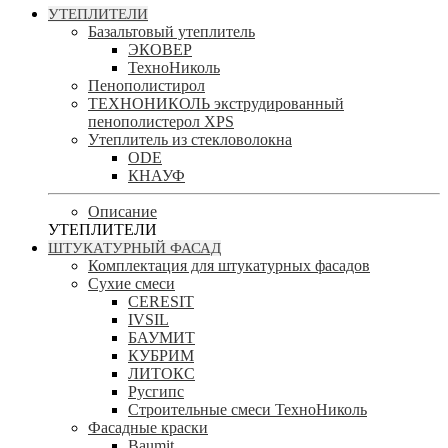
УТЕПЛИТЕЛИ
Базальтовый утеплитель
ЭКОВЕР
ТехноНиколь
Пенополистирол
ТЕХНОНИКОЛЬ экструдированный
пенополистерол XPS
Утеплитель из стекловолокна
ODE
КНАУФ
Описание
УТЕПЛИТЕЛИ
ШТУКАТУРНЫЙ ФАСАД
Комплектация для штукатурных фасадов
Сухие смеси
CERESIT
IVSIL
БАУМИТ
КУБРИМ
ЛИТОКС
Русгипс
Строительные смеси ТехноНиколь
Фасадные краски
Baumit