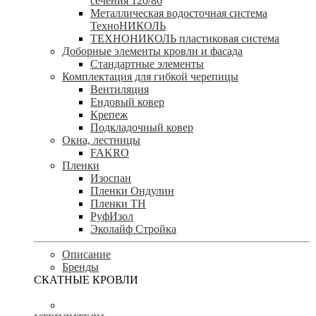
сечения 120/86
Металлическая водосточная система
ТехноНИКОЛЬ
ТЕХНОНИКОЛЬ пластиковая система
Доборные элементы кровли и фасада
Стандартные элементы
Комплектация для гибкой черепицы
Вентиляция
Ендовый ковер
Крепеж
Подкладочный ковер
Окна, лестницы
FAKRO
Пленки
Изоспан
Пленки Ондулин
Пленки ТН
РуфИзол
Эколайф Стройка
Описание
Бренды
СКАТНЫЕ КРОВЛИ