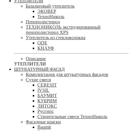
УТЕПЛИТЕЛИ
Базальтовый утеплитель
ЭКОВЕР
ТехноНиколь
Пенополистирол
ТЕХНОНИКОЛЬ экструдированный
пенополистерол XPS
Утеплитель из стекловолокна
ODE
КНАУФ
Описание
УТЕПЛИТЕЛИ
ШТУКАТУРНЫЙ ФАСАД
Комплектация для штукатурных фасадов
Сухие смеси
CERESIT
IVSIL
БАУМИТ
КУБРИМ
ЛИТОКС
Русгипс
Строительные смеси ТехноНиколь
Фасадные краски
Baumit