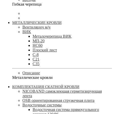
Гибкая черепица
МЕТАЛЛИЧЕСКИЕ КРОВЛИ
Вентиляцич м/ч
ВИК
Металочерепица ВИК
МП-20
НС60
Плоский лист
С-8
С21
С35
Описание
Металлические кровли
КОМПЛЕКТАЦИЯ СКАТНОЙ КРОВЛИ
NICOBAND cамоклеющая герметизирующая
лента
OSB ориентированная стружечная плита
Водосточные системы
Водосточная система прямоугольного